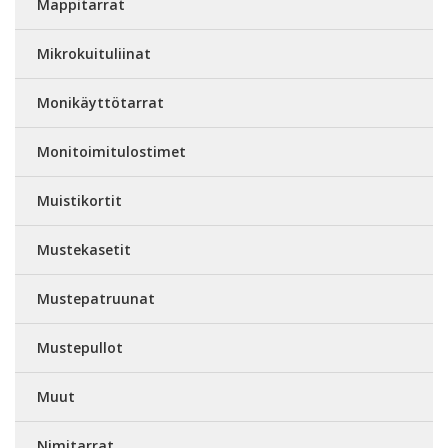
Mappitarrat
Mikrokuituliinat
Monikäyttötarrat
Monitoimitulostimet
Muistikortit
Mustekasetit
Mustepatruunat
Mustepullot
Muut
Nimitarrat