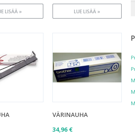
UE LISÄÄ »
LUE LISÄÄ »
P
P
M
M
M
UHA
VÄRINAUHA
34,96
€