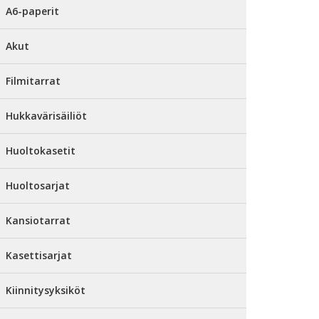
A6-paperit
Akut
Filmitarrat
Hukkavärisäiliöt
Huoltokasetit
Huoltosarjat
Kansiotarrat
Kasettisarjat
Kiinnitysyksiköt