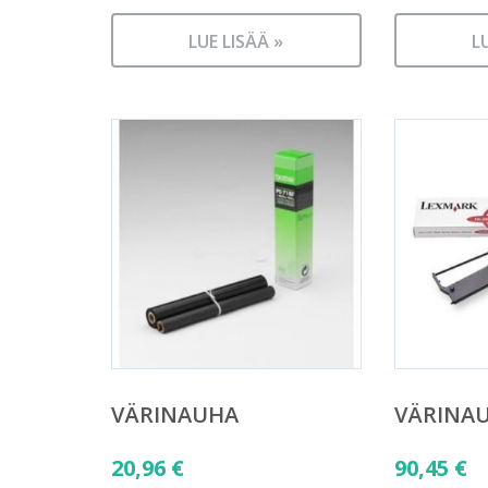
LUE LISÄÄ »
L
VÄRINAUHA
VÄRINA
20,96
€
90,45
€