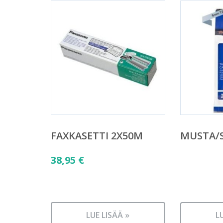
FAXKASETTI 2X50M
MUSTA/S
38,95
€
LUE LISÄÄ »
L