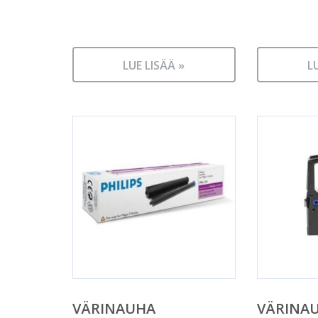
LUE LISÄÄ »
L
VÄRINAUHA
VÄRINA