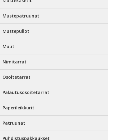
Mustekasetit
Mustepatruunat
Mustepullot
Muut
Nimitarrat
Osoitetarrat
Palautusosoitetarrat
Paperileikkurit
Patruunat
Puhdistuspakkaukset