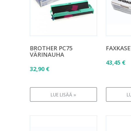
BROTHER PC75
FAXKASE
VÄRINAUHA
43,45
€
32,90
€
LUE LISÄÄ »
L