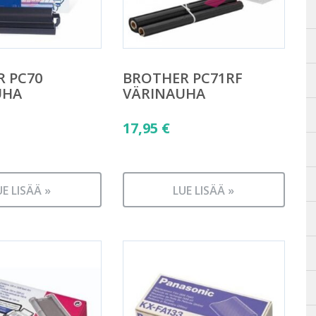
 PC70
BROTHER PC71RF
UHA
VÄRINAUHA
17,95
€
UE LISÄÄ »
LUE LISÄÄ »