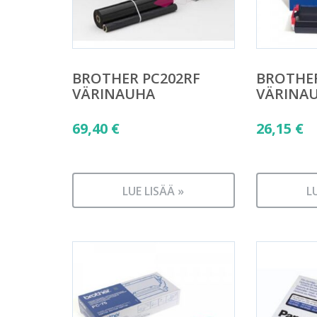
BROTHER PC202RF
BROTHER
VÄRINAUHA
VÄRINA
69,40
€
26,15
€
LUE LISÄÄ »
L