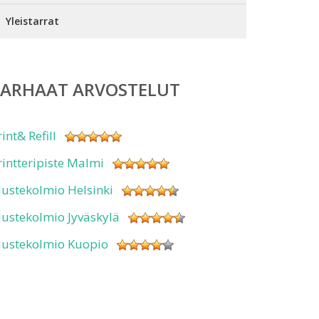
Yleistarrat
PARHAAT ARVOSTELUT
rint& Refill
rintteripiste Malmi
ustekolmio Helsinki
ustekolmio Jyväskylä
ustekolmio Kuopio