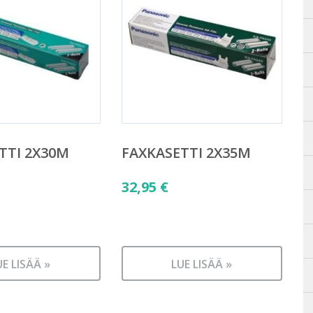
TTI 2X30M
FAXKASETTI 2X35M
32,95
€
UE LISÄÄ »
LUE LISÄÄ »