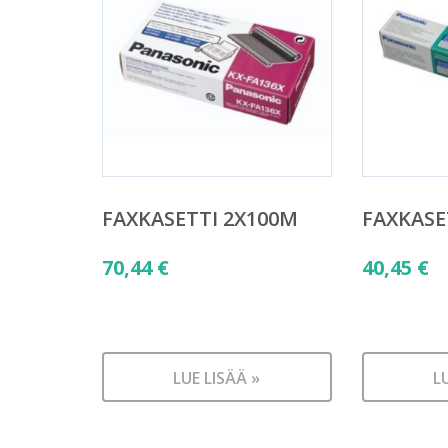
FAXKASETTI 2X100M
FAXKASE
70,44
€
40,45
€
LUE LISÄÄ »
L