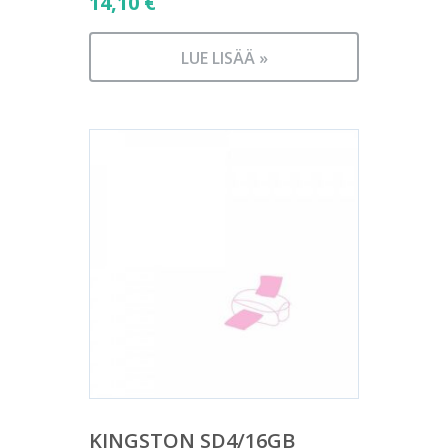
14,10
€
LUE LISÄÄ »
KINGSTON SD4/16GB