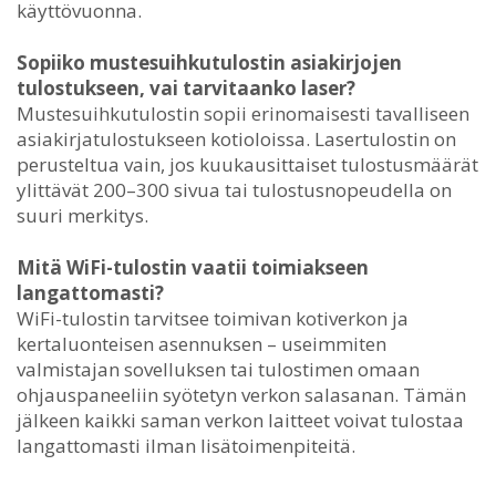
käyttövuonna.
Sopiiko mustesuihkutulostin asiakirjojen
tulostukseen, vai tarvitaanko laser?
Mustesuihkutulostin sopii erinomaisesti tavalliseen
asiakirjatulostukseen kotioloissa. Lasertulostin on
perusteltua vain, jos kuukausittaiset tulostusmäärät
ylittävät 200–300 sivua tai tulostusnopeudella on
suuri merkitys.
Mitä WiFi-tulostin vaatii toimiakseen
langattomasti?
WiFi-tulostin tarvitsee toimivan kotiverkon ja
kertaluonteisen asennuksen – useimmiten
valmistajan sovelluksen tai tulostimen omaan
ohjauspaneeliin syötetyn verkon salasanan. Tämän
jälkeen kaikki saman verkon laitteet voivat tulostaa
langattomasti ilman lisätoimenpiteitä.