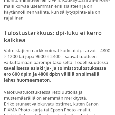
monitoimilaitteen eli MFP:n. Kotikäytössä all-in-one-
malli korvaa useamman erillislaitteen ja on
käytännöllinen valinta, kun säilytyspinta-ala on
rajallinen.
Tulostustarkkuus: dpi-luku ei kerro
kaikkea
Valmistajien markkinoimat korkeat dpi-arvot – 4800
× 1200 tai jopa 9600 × 2400 – saavat tuotteen
vaikuttamaan parempi-tasoiselta. Todellisuudessa
tavallisessa asiakirja- ja toimistotulostuksessa
ero 600 dpi:n ja 4800 dpi:n välillä on silmällä
lähes huomaamaton.
Valokuvatulostuksessa resoluutiolla ja
mustemäärällä on enemmän merkitystä.
Erikoistuneet valokuvatulostimet, kuten Canon
PIXMA Photo -sarja tai Epson Photo -mallit,