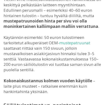
keskittyä pelkästään laitteen myyntihintaan.
Edullinen perusmalli – esimerkiksi 40–60 euron
hintainen tulostin – tuntuu hyvältä diililtä, mutta
mustepatruunoiden hinta per sivu voi olla
moninkertainen kalliimpaan malliin verrattuna
.
Käytännön esimerkki: 50 euron tulostimeen
tarkoitetut alkuperäiset OEM-
mustepatruunat
saattavat riittää vain 150 sivuun, jolloin
mustavalkoisen asiakirjasivun hinnaksi tulee 3–5
senttiä. Vastaavassa kokonaiskustannuksessa 150–
200 euron säiliötulostin voi tuottaa saman sivun alle
puolella sentillä.
Kokonaiskustannus kolmen vuoden käytölle
–
laite plus musteet – ratkaisee enemmän kuin
hankintahinta yksinään.
Säiliötulostimet vs. perinteiset