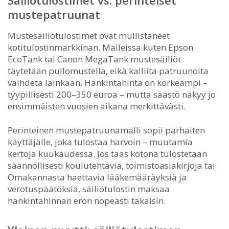
mustepatruunat
Mustesäiliötulostimet ovat mullistaneet
kotitulostinmarkkinan. Malleissa kuten Epson
EcoTank tai Canon MegaTank mustesäiliöt
täytetään pullomustella, eikä kalliita patruunoita
vaihdeta lainkaan. Hankintahinta on korkeampi –
tyypillisesti 200–350 euroa – mutta säästö näkyy jo
ensimmäisten vuosien aikana merkittävästi.
Perinteinen mustepatruunamalli sopii parhaiten
käyttäjälle, joka tulostaa harvoin – muutamia
kertoja kuukaudessa. Jos taas kotona tulostetaan
säännöllisesti koulutehtäviä, toimistoasiakirjoja tai
Omakannasta haettavia lääkemääräyksiä ja
verotuspäätöksiä, säiliötulostin maksaa
hankintahinnan eron nopeasti takaisin.