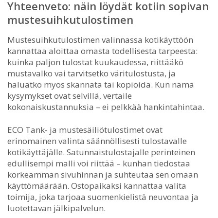
Yhteenveto: näin löydät kotiin sopivan
mustesuihkutulostimen
Mustesuihkutulostimen valinnassa kotikäyttöön
kannattaa aloittaa omasta todellisesta tarpeesta:
kuinka paljon tulostat kuukaudessa, riittääkö
mustavalko vai tarvitsetko väritulostusta, ja
haluatko myös skannata tai kopioida. Kun nämä
kysymykset ovat selvillä, vertaile
kokonaiskustannuksia – ei pelkkää hankintahintaa.
ECO Tank- ja mustesäiliötulostimet ovat
erinomainen valinta säännöllisesti tulostavalle
kotikäyttäjälle. Satunnaistulostajalle perinteinen
edullisempi malli voi riittää – kunhan tiedostaa
korkeamman sivuhinnan ja suhteutaa sen omaan
käyttömäärään. Ostopaikaksi kannattaa valita
toimija, joka tarjoaa suomenkielistä neuvontaa ja
luotettavan jälkipalvelun.