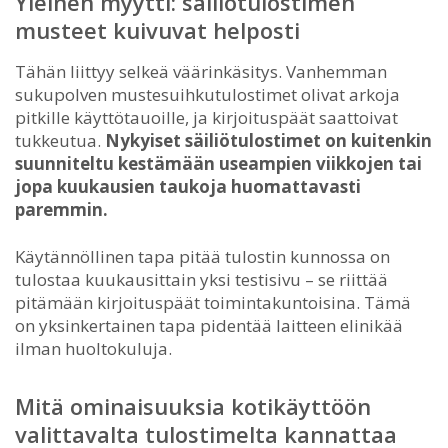
Yleinen myytti: säiliötulostimen
musteet kuivuvat helposti
Tähän liittyy selkeä väärinkäsitys. Vanhemman
sukupolven mustesuihkutulostimet olivat arkoja
pitkille käyttötauoille, ja kirjoituspäät saattoivat
tukkeutua.
Nykyiset säiliötulostimet on kuitenkin
suunniteltu kestämään useampien viikkojen tai
jopa kuukausien taukoja huomattavasti
paremmin.
Käytännöllinen tapa pitää tulostin kunnossa on
tulostaa kuukausittain yksi testisivu – se riittää
pitämään kirjoituspäät toimintakuntoisina. Tämä
on yksinkertainen tapa pidentää laitteen elinikää
ilman huoltokuluja.
Mitä ominaisuuksia kotikäyttöön
valittavalta tulostimelta kannattaa