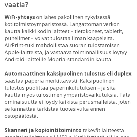
vaatia?
WiFi-yhteys
on lähes pakollinen nykyisessä
kotitoimistoympäristössä. Langattoman verkon
kautta kaikki kodin laitteet – tietokoneet, tabletit,
puhelimet – voivat tulostaa ilman kaapeleita.
AirPrint-tuki mahdollistaa suoran tulostamisen
Apple-laitteista, ja vastaava toiminnallisuus löytyy
Android-laitteille Mopria-standardin kautta.
Automaattinen kaksipuolinen tulostus eli duplex
säästää paperia merkittävästi. Kaksipuolinen
tulostus puolittaa paperinkulutuksen – ja sitä
kautta myös tulostimen ympäristövaikutuksia. Tätä
ominaisuutta ei löydy kaikista perusmalleista, joten
se kannattaa tarkistaa tuotesivulta ennen
ostopäätöstä.
Skanneri ja kopiointitoiminto
tekevät laitteesta