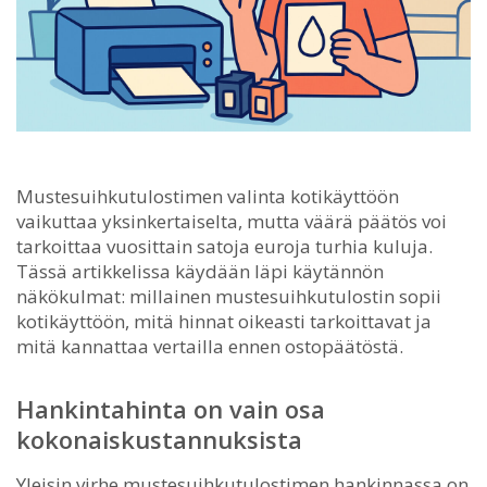
Mustesuihkutulostimen valinta kotikäyttöön
vaikuttaa yksinkertaiselta, mutta väärä päätös voi
tarkoittaa vuosittain satoja euroja turhia kuluja.
Tässä artikkelissa käydään läpi käytännön
näkökulmat: millainen mustesuihkutulostin sopii
kotikäyttöön, mitä hinnat oikeasti tarkoittavat ja
mitä kannattaa vertailla ennen ostopäätöstä.
Hankintahinta on vain osa
kokonaiskustannuksista
Yleisin virhe mustesuihkutulostimen hankinnassa on