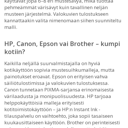
käyttävät jopa 6–8 eri mustesävyä, mikä tuottaa
pehmeämmät värisävyt kuin tavallinen neljän
musteen järjestelmä. Valokuvien tulostukseen
kannattaakin valita nimenomaan siihen suunniteltu
malli.
HP, Canon, Epson vai Brother – kumpi
kotiin?
Kaikilla neljällä suurvalmistajalla on hyviä
kotikäyttöön sopivia mustesuihkumalleja, mutta
painotukset eroavat. Epson on erityisen vahva
säiliötulostimissa ja valokuvien tulostuksessa.
Canon tunnetaan PIXMA-sarjansa erinomaisesta
värilaadusta ja monipuolisuudesta. HP tarjoaa
helppokäyttöisiä malleja erityisesti
kotitoimistokäyttöön – ja HP:n Instant Ink -
tilauspalvelu on vaihtoehto, joka sopii tasaiseen
kuukausittaiseen käyttöön. Brother on perinteisesti