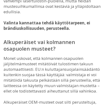
vahvempi lasertulostin-puolella, mutta heidän
mustesuihkumallinsa ovat kestäviä ja ylläpidoltaan
edullisia.
Valinta kannattaa tehdä käyttötarpeen, ei
brändiuskollisuuden, perusteella.
Alkuperäiset vai kolmannen
osapuolen musteet?
Monet uskovat, että kolmannen osapuolen
jäljitelmämusteet mitätöivät tulostimen takuun
automaattisesti. EU:n kuluttajansuojalainsäädäntö
kuitenkin suojaa tässä käyttäjää: valmistaja ei voi
mitätöidä takuuta pelkästään sillä perusteella, että
laitteessa on käytetty muun valmistajan mustetta –
ellet ole todistettavasti aiheuttanut sillä vahinkoa.
Alkuperäiset OEM-musteet ovat silti perusteltuja,