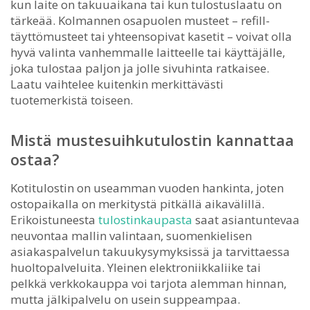
kun laite on takuuaikana tai kun tulostuslaatu on
tärkeää. Kolmannen osapuolen musteet – refill-
täyttömusteet tai yhteensopivat kasetit – voivat olla
hyvä valinta vanhemmalle laitteelle tai käyttäjälle,
joka tulostaa paljon ja jolle sivuhinta ratkaisee.
Laatu vaihtelee kuitenkin merkittävästi
tuotemerkistä toiseen.
Mistä mustesuihkutulostin kannattaa
ostaa?
Kotitulostin on useamman vuoden hankinta, joten
ostopaikalla on merkitystä pitkällä aikavälillä.
Erikoistuneesta
tulostinkaupasta
saat asiantuntevaa
neuvontaa mallin valintaan, suomenkielisen
asiakaspalvelun takuukysymyksissä ja tarvittaessa
huoltopalveluita. Yleinen elektroniikkaliike tai
pelkkä verkkokauppa voi tarjota alemman hinnan,
mutta jälkipalvelu on usein suppeampaa.