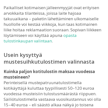
Paikalliset kotimaisen jälleenmyyjät ovat erityisen
arvokkaita tilanteissa, joissa laite hajoaa
takuuaikana – paketin lähettäminen ulkomaiselle
huollolle voi kestää viikkoja, kun taas kotimainen
liike hoitaa reklamaation suoraan. Sopivan liikkeen
löytämiseen voi käyttää apuna
opasta
tulostinkaupan valintaan
.
Usein kysyttyä
mustesuihkutulostimen valinnasta
Kuinka paljon kotitulostin maksaa vuodessa
musteineen?
Perinteisellä mustepatruunatulostimella
kotikäyttäjä kuluttaa tyypillisesti 50–120 euroa
vuodessa musteisiin tulostusmäärästä riippuen.
Säiliötulostimella vastaava vuosikustannus voi olla
15–40 euroa – eli säästö alkaa näkyä jo toisena