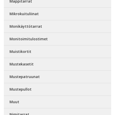
Mappitarrat
Mikrokuituliinat
Monikäyttötarrat
Monitoimitulostimet
Muistikortit
Mustekasetit
Mustepatruunat
Mustepullot
Muut
Nimitarrat