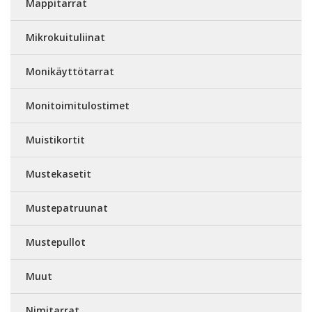
Mappitarrat
Mikrokuituliinat
Monikäyttötarrat
Monitoimitulostimet
Muistikortit
Mustekasetit
Mustepatruunat
Mustepullot
Muut
Nimitarrat