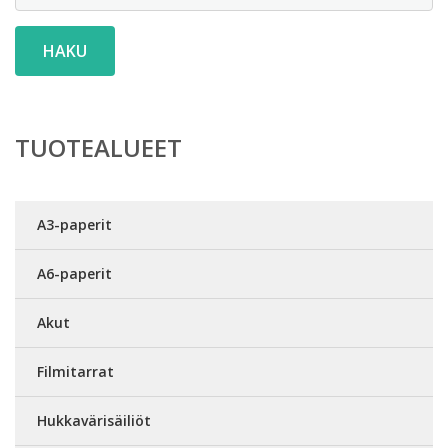
HAKU
TUOTEALUEET
A3-paperit
A6-paperit
Akut
Filmitarrat
Hukkavärisäiliöt