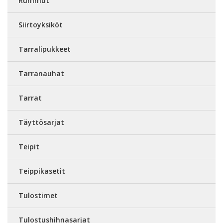
Rummut
Siirtoyksiköt
Tarralipukkeet
Tarranauhat
Tarrat
Täyttösarjat
Teipit
Teippikasetit
Tulostimet
Tulostushihnasarjat