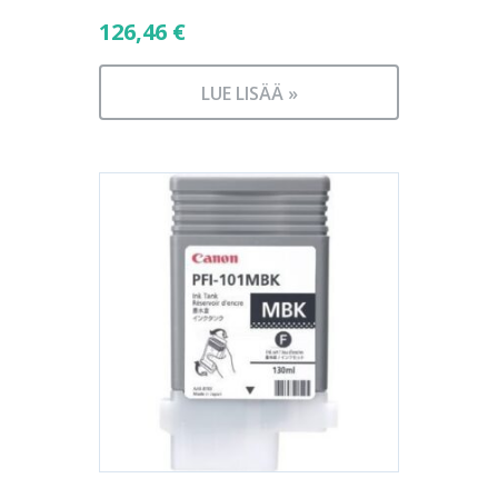
126,46
€
LUE LISÄÄ »