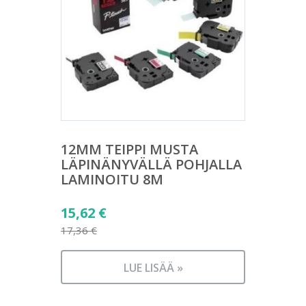
12MM TEIPPI MUSTA
LÄPINÄNYVÄLLÄ POHJALLA
LAMINOITU 8M
Alkuperäinen
15,62
€
hinta
17,36
€
Nykyinen
oli:
hinta
17,36 €.
LUE LISÄÄ »
on:
15,62 €.