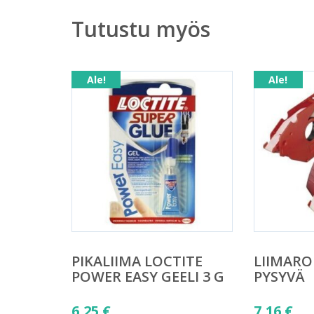
Tutustu myös
Ale!
Ale!
PIKALIIMA LOCTITE
LIIMAROL
POWER EASY GEELI 3 G
PYSYVÄ
Alkuperäinen
Alkuper
6,25
€
7,16
€