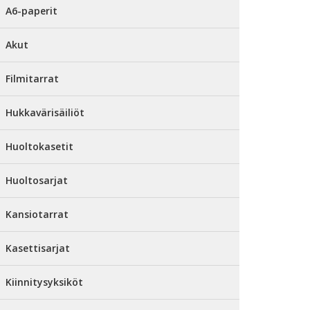
A6-paperit
Akut
Filmitarrat
Hukkavärisäiliöt
Huoltokasetit
Huoltosarjat
Kansiotarrat
Kasettisarjat
Kiinnitysyksiköt