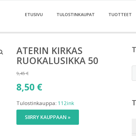
ETUSIVU
TULOSTINKAUPAT
TUOTTEET
ATERIN KIRKAS
RUOKALUSIKKA 50
E
9,45
€
Alkuperäinen
8,50
€
hinta
Nykyinen
oli:
Tulostinkauppa:
112ink
hinta
9,45 €.
on:
SIIRRY KAUPPAAN »
8,50 €.