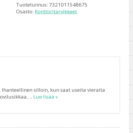
Tuotetunnus:
7321011548675
Osasto:
Konttoritarvikkeet
hanteellinen silloin, kun saat useita vieraita
uovilusikkaa….
Lue lisää »