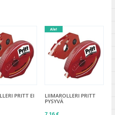
Ale!
LERI PRITT EI
LIIMAROLLERI PRITT
PYSYVÄ
äinen
Alkuperäinen
7,16
€