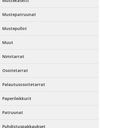
Mustekasetit
Mustepatruunat
Mustepullot
Muut
Nimitarrat
Osoitetarrat
Palautusosoitetarrat
Paperileikkurit
Patruunat
Puhdistuspakkaukset