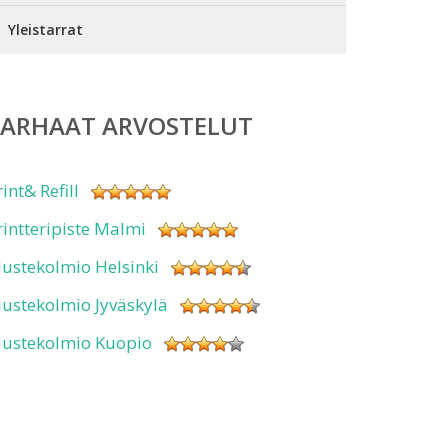
Yleistarrat
PARHAAT ARVOSTELUT
rint& Refill
rintteripiste Malmi
ustekolmio Helsinki
ustekolmio Jyväskylä
ustekolmio Kuopio