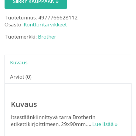
SIIRRY KAUPPAAN »
18,86 €.
Tuotetunnus:
4977766628112
Osasto:
Konttoritarvikkeet
Tuotemerkki:
Brother
Kuvaus
Arviot (0)
Kuvaus
Itsestäänkiinnittyvä tarra Brotherin
etikettikirjoittimeen. 29x90mm….
Lue lisää »