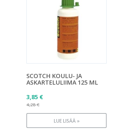
SCOTCH KOULU- JA
ASKARTELULIIMA 125 ML
Alkuperäinen
3,85
€
hinta
4,28
€
Nykyinen
oli:
hinta
4,28 €.
LUE LISÄÄ »
on: