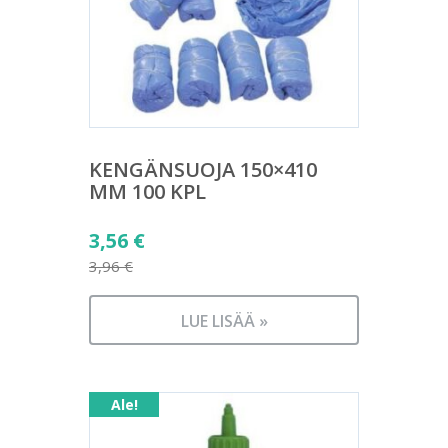
KENGÄNSUOJA 150×410
MM 100 KPL
Alkuperäinen
3,56
€
hinta
3,96
€
Nykyinen
oli:
hinta
3,96 €.
LUE LISÄÄ »
on:
3,56 €.
Ale!