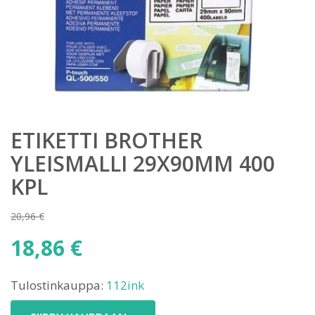
ETIKETTI BROTHER
YLEISMALLI 29X90MM 400
KPL
20,96
€
Alkuperäinen
18,86
€
hinta
Nykyinen
oli:
Tulostinkauppa:
112ink
hinta
20,96 €.
on: