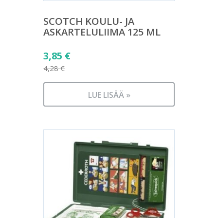
SCOTCH KOULU- JA
ASKARTELULIIMA 125 ML
Alkuperäinen
3,85
€
hinta
4,28
€
Nykyinen
oli:
hinta
4,28 €.
LUE LISÄÄ »
on:
3,85 €.