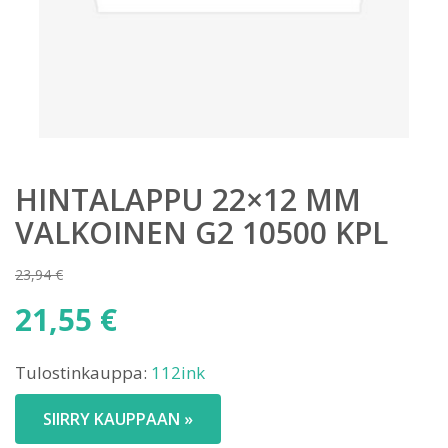
HINTALAPPU 22×12 MM
VALKOINEN G2 10500 KPL
23,94
€
Alkuperäinen
21,55
€
hinta
Nykyinen
oli:
Tulostinkauppa:
112ink
hinta
23,94 €.
on:
SIIRRY KAUPPAAN »
21,55 €.