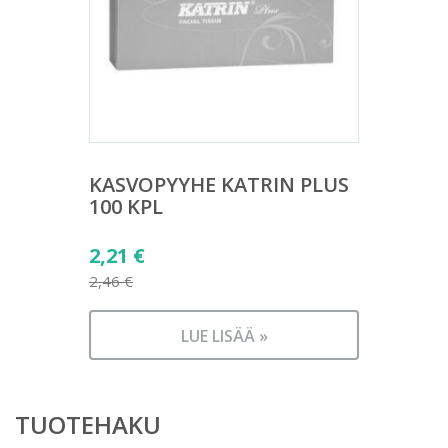
KASVOPYYHE KATRIN PLUS
100 KPL
Alkuperäinen
2,21
€
hinta
2,46
€
Nykyinen
oli:
hinta
2,46 €.
LUE LISÄÄ »
on:
2,21 €.
TUOTEHAKU