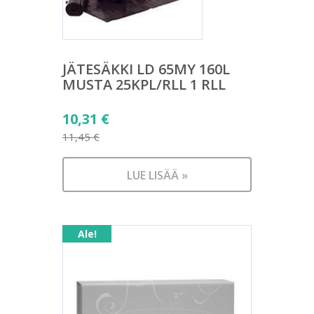
JÄTESÄKKI LD 65MY 160L
MUSTA 25KPL/RLL 1 RLL
Alkuperäinen
10,31
€
hinta
11,45
€
Nykyinen
oli:
hinta
11,45 €.
LUE LISÄÄ »
on:
10,31 €.
Ale!