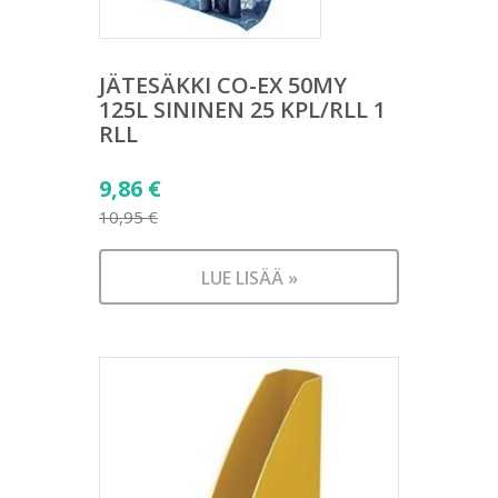
JÄTESÄKKI CO-EX 50MY
125L SININEN 25 KPL/RLL 1
RLL
Alkuperäinen
9,86
€
hinta
10,95
€
Nykyinen
oli:
hinta
10,95 €.
LUE LISÄÄ »
on:
9,86 €.