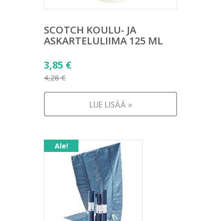
SCOTCH KOULU- JA
ASKARTELULIIMA 125 ML
Alkuperäinen
3,85
€
hinta
4,28
€
Nykyinen
oli:
hinta
4,28 €.
LUE LISÄÄ »
on:
3,85 €.
Ale!