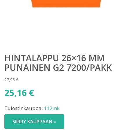
HINTALAPPU 26×16 MM
PUNAINEN G2 7200/PAKK
27,95
€
Alkuperäinen
25,16
€
hinta
Nykyinen
oli:
Tulostinkauppa:
112ink
hinta
27,95 €.
on:
SIIRRY KAUPPAAN »
25,16 €.