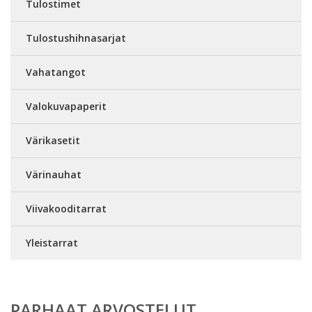
Tulostimet
Tulostushihnasarjat
Vahatangot
Valokuvapaperit
Värikasetit
Värinauhat
Viivakooditarrat
Yleistarrat
PARHAAT ARVOSTELUT