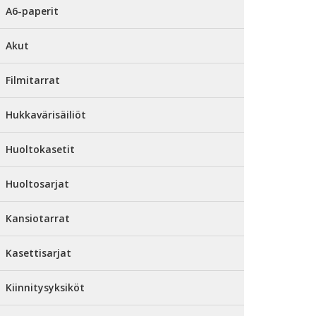
A6-paperit
Akut
Filmitarrat
Hukkavärisäiliöt
Huoltokasetit
Huoltosarjat
Kansiotarrat
Kasettisarjat
Kiinnitysyksiköt