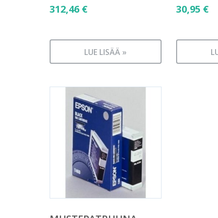
312,46
€
30,95
€
LUE LISÄÄ »
L