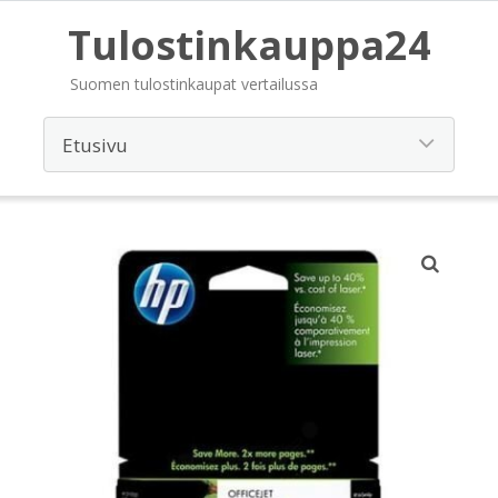
Tulostinkauppa24
Suomen tulostinkaupat vertailussa