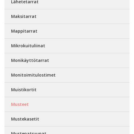
Lähetetarrat
Maksitarrat
Mappitarrat
Mikrokuituliinat
Monikäyttötarrat
Monitoimitulostimet
Muistikortit
Musteet
Mustekasetit
Mustepatruunat