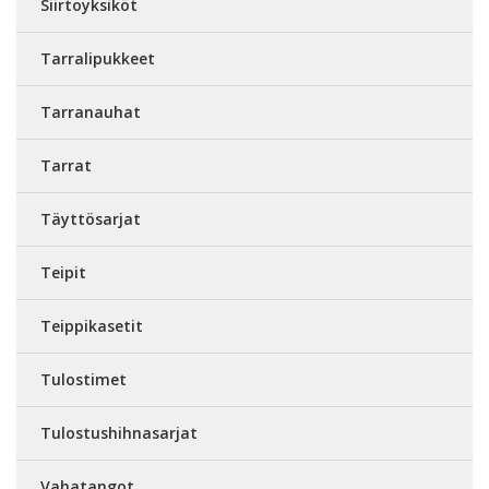
Siirtoyksiköt
Tarralipukkeet
Tarranauhat
Tarrat
Täyttösarjat
Teipit
Teippikasetit
Tulostimet
Tulostushihnasarjat
Vahatangot