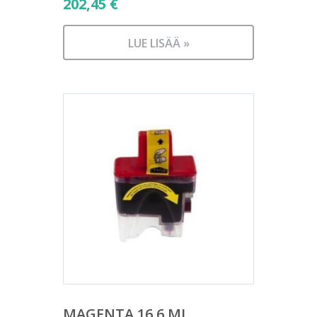
202,45
€
LUE LISÄÄ »
MAGENTA 16,6 ML