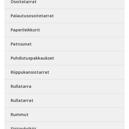
Osoitetarrat
Palautusosoitetarrat
Paperileikkurit
Patruunat
Puhdistuspakkaukset
Riippukansiotarrat
Rullatarra
Rullatarrat
Rummut
Siirtoyksiköt