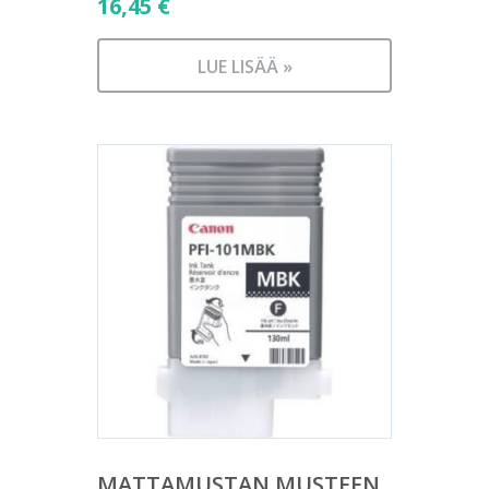
16,45
€
LUE LISÄÄ »
MATTAMUSTAN MUSTEEN