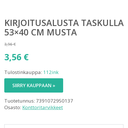
KIRJOITUSALUSTA TASKULLA
53×40 CM MUSTA
3,96
€
Alkuperäinen
3,56
€
hinta
Nykyinen
oli:
Tulostinkauppa:
112ink
hinta
3,96 €.
on:
SIIRRY KAUPPAAN »
3,56 €.
Tuotetunnus:
7391072950137
Osasto:
Konttoritarvikkeet