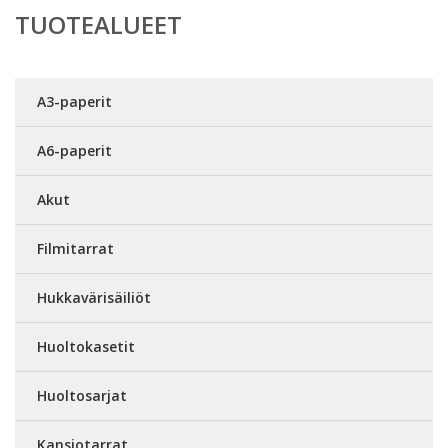
TUOTEALUEET
A3-paperit
A6-paperit
Akut
Filmitarrat
Hukkavärisäiliöt
Huoltokasetit
Huoltosarjat
Kansiotarrat