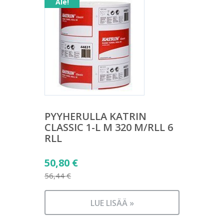
Ale!
PYYHERULLA KATRIN
CLASSIC 1-L M 320 M/RLL 6
RLL
Alkuperäinen
50,80
€
hinta
56,44
€
Nykyinen
oli:
hinta
56,44 €.
LUE LISÄÄ »
on: