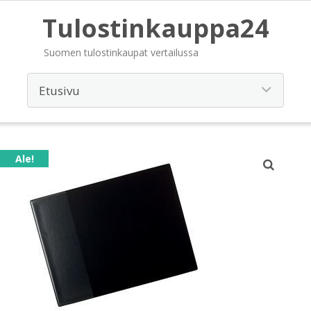
Tulostinkauppa24
Suomen tulostinkaupat vertailussa
Ale!