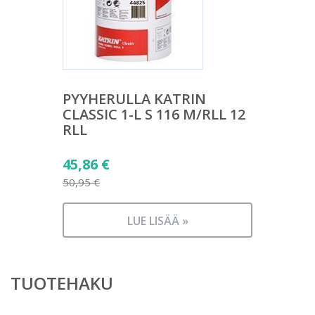
PYYHERULLA KATRIN
CLASSIC 1-L S 116 M/RLL 12
RLL
Alkuperäinen
45,86
€
hinta
50,95
€
Nykyinen
oli:
hinta
50,95 €.
LUE LISÄÄ »
on:
45,86 €.
TUOTEHAKU