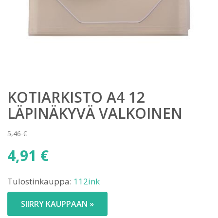
KOTIARKISTO A4 12
LÄPINÄKYVÄ VALKOINEN
5,46
€
Alkuperäinen
4,91
€
hinta
Nykyinen
oli:
Tulostinkauppa:
112ink
hinta
5,46 €.
on:
SIIRRY KAUPPAAN »
4,91 €.