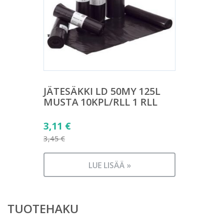
JÄTESÄKKI LD 50MY 125L
MUSTA 10KPL/RLL 1 RLL
Alkuperäinen
3,11
€
hinta
3,45
€
Nykyinen
oli:
hinta
3,45 €.
LUE LISÄÄ »
on:
3,11 €.
TUOTEHAKU