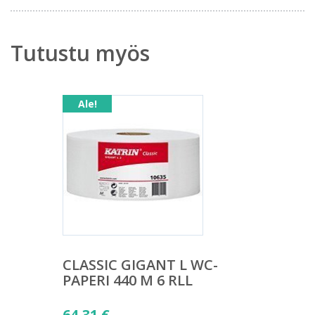
Tutustu myös
Ale!
CLASSIC GIGANT L WC-
PAPERI 440 M 6 RLL
Alkuperäinen
64,31
€