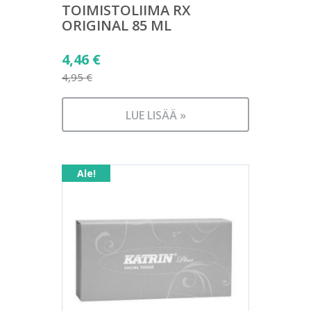
TOIMISTOLIIMA RX
ORIGINAL 85 ML
Alkuperäinen
4,46
€
hinta
4,95
€
Nykyinen
oli:
hinta
4,95 €.
LUE LISÄÄ »
on:
4,46 €.
Ale!