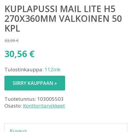
KUPLAPUSSI MAIL LITE H5
270X360MM VALKOINEN 50
KPL
33,95
€
Alkuperäinen
30,56
€
hinta
Nykyinen
oli:
Tulostinkauppa:
112ink
hinta
33,95 €.
on:
SIIRRY KAUPPAAN »
30,56 €.
Tuotetunnus:
103005503
Osasto:
Konttoritarvikkeet
Kuvaus