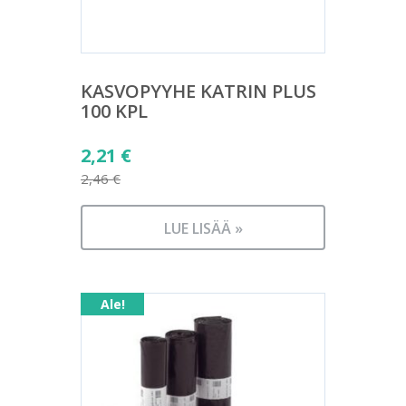
KASVOPYYHE KATRIN PLUS
100 KPL
Alkuperäinen
2,21
€
hinta
2,46
€
Nykyinen
oli:
hinta
2,46 €.
LUE LISÄÄ »
on:
2,21 €.
Ale!