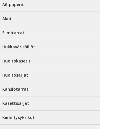
A6-paperit
Akut
Filmitarrat
Hukkavärisäiliöt
Huoltokasetit
Huoltosarjat
Kansiotarrat
Kasettisarjat
Kiinnitysyksiköt