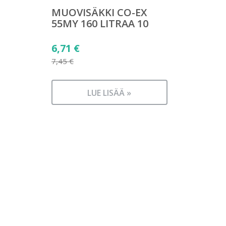
MUOVISÄKKI CO-EX
55MY 160 LITRAA 10
Alkuperäinen
6,71
€
hinta
7,45
€
Nykyinen
oli:
hinta
7,45 €.
LUE LISÄÄ »
on:
6,71 €.