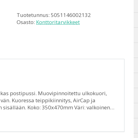
Tuotetunnus:
5051146002132
Osasto:
Konttoritarvikkeet
dukas postipussi. Muovipinnoitettu ulkokuori,
vän. Kuoressa teippikiinnitys, AirCap ja
an sisällään. Koko: 350x470mm Väri: valkoinen…