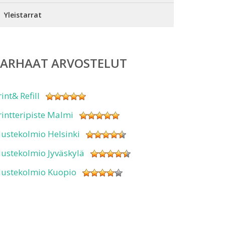
Yleistarrat
PARHAAT ARVOSTELUT
rint& Refill
rintteripiste Malmi
ustekolmio Helsinki
ustekolmio Jyväskylä
ustekolmio Kuopio