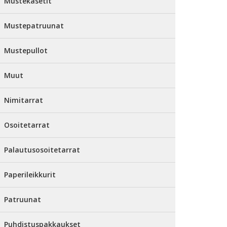
Mustekasetit
Mustepatruunat
Mustepullot
Muut
Nimitarrat
Osoitetarrat
Palautusosoitetarrat
Paperileikkurit
Patruunat
Puhdistuspakkaukset