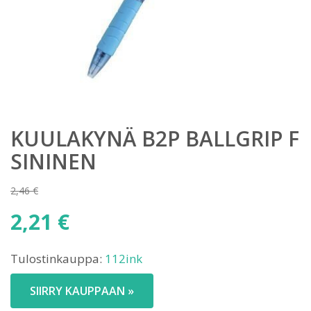
KUULAKYNÄ B2P BALLGRIP F
SININEN
2,46
€
Alkuperäinen
2,21
€
hinta
Nykyinen
oli:
Tulostinkauppa:
112ink
hinta
2,46 €.
on:
SIIRRY KAUPPAAN »
2,21 €.