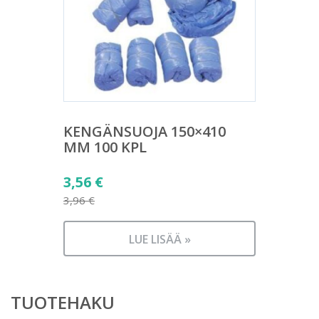
KENGÄNSUOJA 150×410
MM 100 KPL
Alkuperäinen
3,56
€
hinta
3,96
€
Nykyinen
oli:
hinta
3,96 €.
LUE LISÄÄ »
on:
3,56 €.
TUOTEHAKU