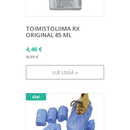
TOIMISTOLIIMA RX
ORIGINAL 85 ML
Alkuperäinen
4,46
€
hinta
4,95
€
Nykyinen
oli:
hinta
4,95 €.
LUE LISÄÄ »
on:
4,46 €.
Ale!