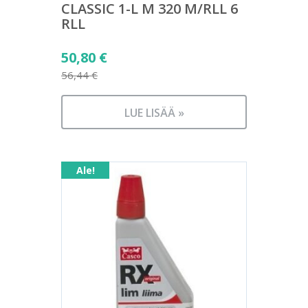
CLASSIC 1-L M 320 M/RLL 6
RLL
Alkuperäinen
50,80
€
hinta
56,44
€
Nykyinen
oli:
hinta
56,44 €.
LUE LISÄÄ »
on:
50,80 €.
Ale!