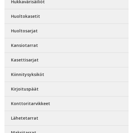
Hukkavärisäiliöt
Huoltokasetit
Huoltosarjat
Kansiotarrat
Kasettisarjat
Kiinnitysyksiköt
Kirjoituspäät
Konttoritarvikkeet
Lähetetarrat
Maksitarrat