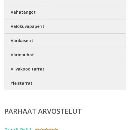
Vahatangot
Valokuvapaperit
Värikasetit
Värinauhat
Viivakooditarrat
Yleistarrat
PARHAAT ARVOSTELUT
Print& Refill