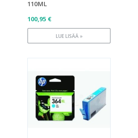
110ML
100,95
€
LUE LISÄÄ »