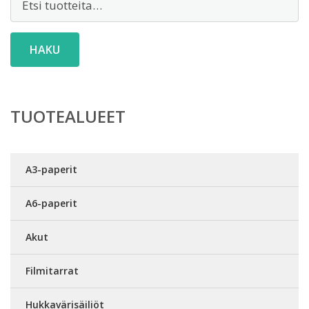
HAKU
TUOTEALUEET
A3-paperit
A6-paperit
Akut
Filmitarrat
Hukkavärisäiliöt