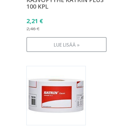
100 KPL
Alkuperäinen
2,21
€
hinta
2,46
€
Nykyinen
oli:
hinta
2,46 €.
LUE LISÄÄ »
on:
2,21 €.