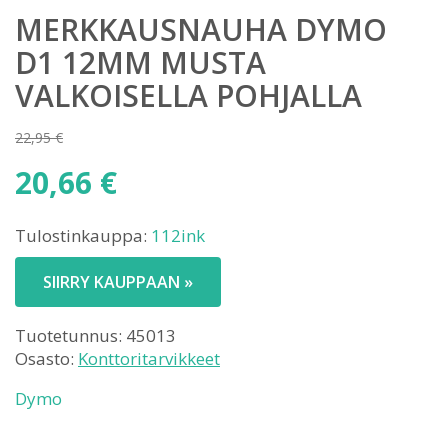
MERKKAUSNAUHA DYMO
D1 12MM MUSTA
VALKOISELLA POHJALLA
22,95
€
Alkuperäinen
20,66
€
hinta
Nykyinen
oli:
Tulostinkauppa:
112ink
hinta
22,95 €.
on:
SIIRRY KAUPPAAN »
20,66 €.
Tuotetunnus:
45013
Osasto:
Konttoritarvikkeet
Dymo