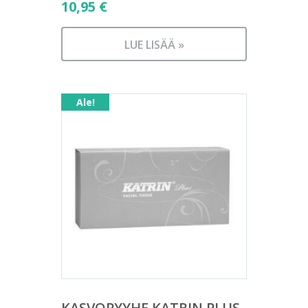
10,95
€
LUE LISÄÄ »
Ale!
KASVOPYYHE KATRIN PLUS