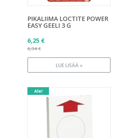
PIKALIIMA LOCTITE POWER
EASY GEELI 3 G
Alkuperäinen
6,25
€
hinta
6,94
€
Nykyinen
oli:
hinta
6,94 €.
LUE LISÄÄ »
on:
6,25 €.
Ale!