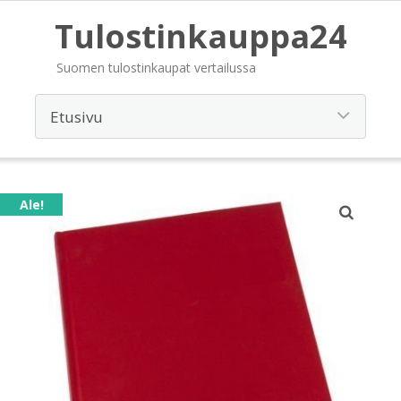
Tulostinkauppa24
Suomen tulostinkaupat vertailussa
Ale!