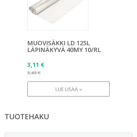
MUOVISÄKKI LD 125L
LÄPINÄKYVÄ 40MY 10/RL
Alkuperäinen
3,11
€
hinta
3,45
€
Nykyinen
oli:
hinta
3,45 €.
LUE LISÄÄ »
on:
3,11 €.
TUOTEHAKU
Etsi: