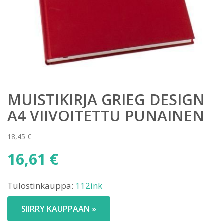
MUISTIKIRJA GRIEG DESIGN
A4 VIIVOITETTU PUNAINEN
18,45
€
Alkuperäinen
16,61
€
hinta
Nykyinen
oli:
Tulostinkauppa:
112ink
hinta
18,45 €.
on:
SIIRRY KAUPPAAN »
16,61 €.