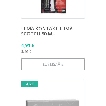
LIIMA KONTAKTILIIMA
SCOTCH 30 ML
Alkuperäinen
4,91
€
hinta
5,46
€
Nykyinen
oli:
hinta
5,46 €.
LUE LISÄÄ »
on:
4,91 €.
Ale!