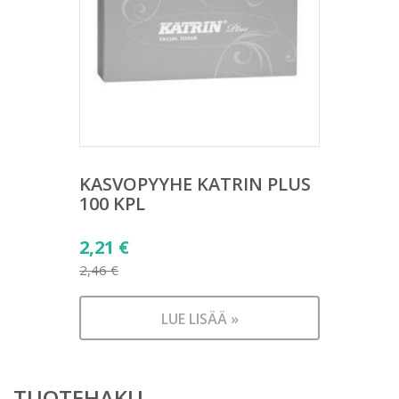
KASVOPYYHE KATRIN PLUS
100 KPL
Alkuperäinen
2,21
€
hinta
2,46
€
Nykyinen
oli:
hinta
2,46 €.
LUE LISÄÄ »
on:
2,21 €.
TUOTEHAKU