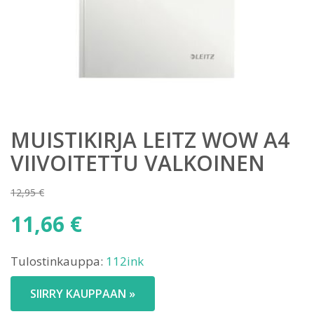
MUISTIKIRJA LEITZ WOW A4
VIIVOITETTU VALKOINEN
12,95
€
Alkuperäinen
11,66
€
hinta
Nykyinen
oli:
Tulostinkauppa:
112ink
hinta
12,95 €.
on:
SIIRRY KAUPPAAN »
11,66 €.