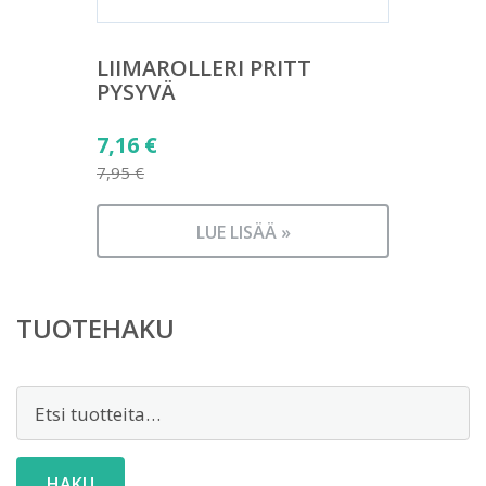
LIIMAROLLERI PRITT
PYSYVÄ
Alkuperäinen
7,16
€
hinta
7,95
€
Nykyinen
oli:
hinta
7,95 €.
LUE LISÄÄ »
on:
7,16 €.
TUOTEHAKU
Etsi:
HAKU