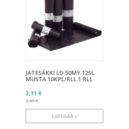
JÄTESÄKKI LD 50MY 125L
MUSTA 10KPL/RLL 1 RLL
Alkuperäinen
3,11
€
hinta
3,45
€
Nykyinen
oli:
hinta
3,45 €.
LUE LISÄÄ »
on: