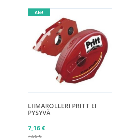
3,11 €.
Ale!
LIIMAROLLERI PRITT EI
PYSYVÄ
Alkuperäinen
7,16
€
hinta
7,95
€