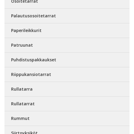
Osoitetarrat
Palautusosoitetarrat
Paperileikkurit
Patruunat
Puhdistuspakkaukset
Riippukansiotarrat
Rullatarra
Rullatarrat
Rummut
Siirtoyksiköt