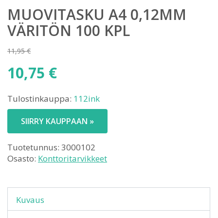
MUOVITASKU A4 0,12MM
VÄRITÖN 100 KPL
11,95
€
Alkuperäinen
10,75
€
hinta
Nykyinen
oli:
Tulostinkauppa:
112ink
hinta
11,95 €.
on:
SIIRRY KAUPPAAN »
10,75 €.
Tuotetunnus:
3000102
Osasto:
Konttoritarvikkeet
Kuvaus