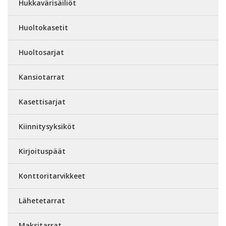
Hukkavärisäiliöt
Huoltokasetit
Huoltosarjat
Kansiotarrat
Kasettisarjat
Kiinnitysyksiköt
Kirjoituspäät
Konttoritarvikkeet
Lähetetarrat
Maksitarrat