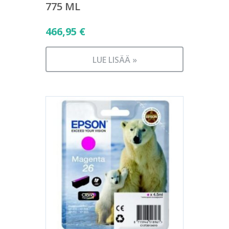
775 ML
466,95
€
LUE LISÄÄ »