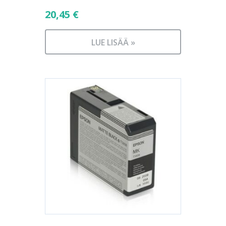
20,45
€
LUE LISÄÄ »