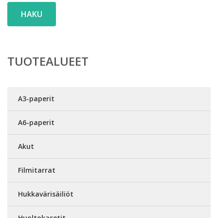
HAKU
TUOTEALUEET
A3-paperit
A6-paperit
Akut
Filmitarrat
Hukkavärisäiliöt
Huoltokasetit