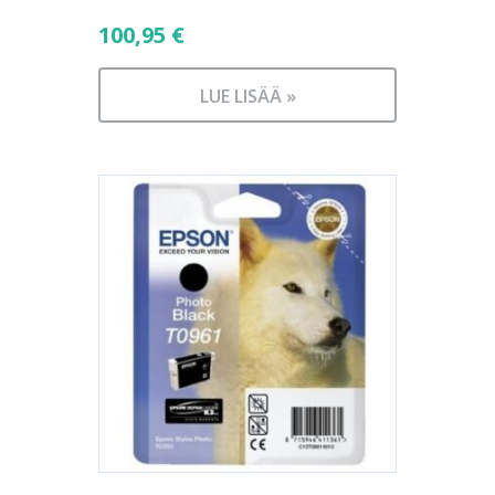
100,95
€
LUE LISÄÄ »