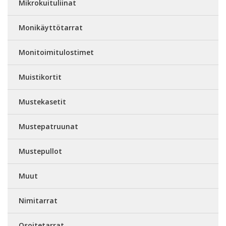
Mikrokuituliinat
Monikäyttötarrat
Monitoimitulostimet
Muistikortit
Mustekasetit
Mustepatruunat
Mustepullot
Muut
Nimitarrat
Osoitetarrat