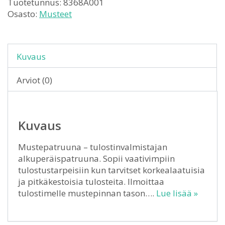
Tuotetunnus:
8368A001
Osasto:
Musteet
Kuvaus
Arviot (0)
Kuvaus
Mustepatruuna – tulostinvalmistajan
alkuperäispatruuna. Sopii vaativimpiin
tulostustarpeisiin kun tarvitset korkealaatuisia
ja pitkäkestoisia tulosteita. Ilmoittaa
tulostimelle mustepinnan tason….
Lue lisää »