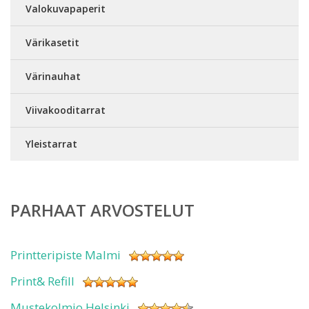
Valokuvapaperit
Värikasetit
Värinauhat
Viivakooditarrat
Yleistarrat
PARHAAT ARVOSTELUT
Printteripiste Malmi
Print& Refill
Mustekolmio Helsinki