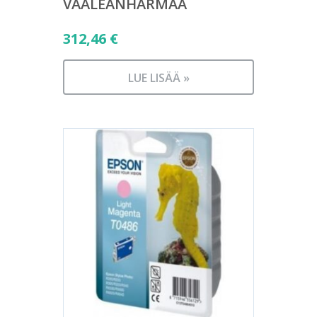
VAALEANHARMAA
312,46
€
LUE LISÄÄ »