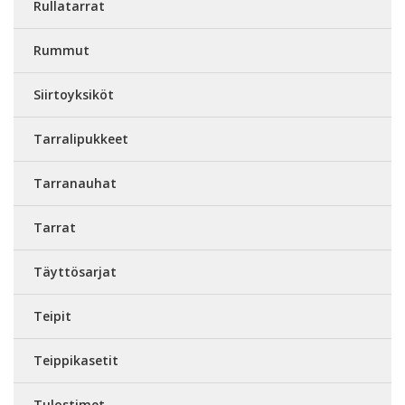
Rullatarrat
Rummut
Siirtoyksiköt
Tarralipukkeet
Tarranauhat
Tarrat
Täyttösarjat
Teipit
Teippikasetit
Tulostimet