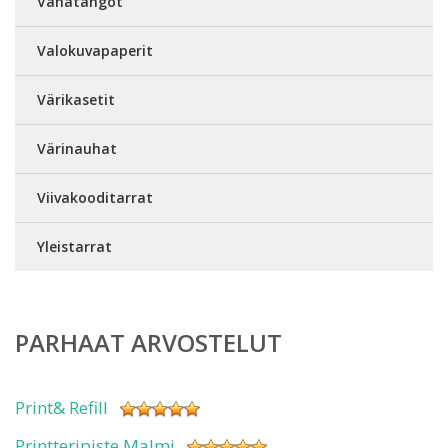
Vahatangot
Valokuvapaperit
Värikasetit
Värinauhat
Viivakooditarrat
Yleistarrat
PARHAAT ARVOSTELUT
Print& Refill
Printteripiste Malmi