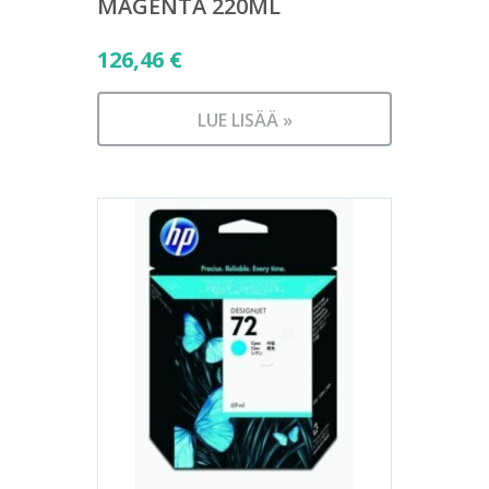
MAGENTA 220ML
126,46
€
LUE LISÄÄ »