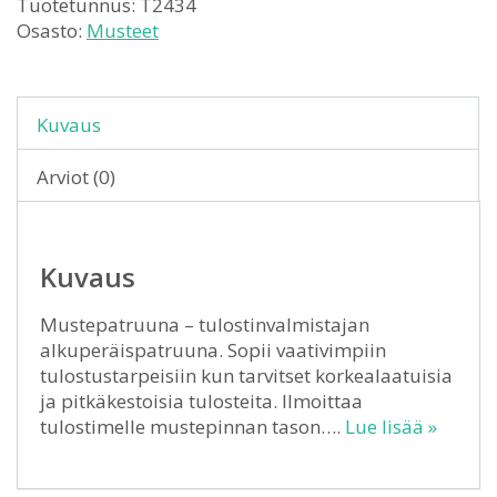
Tuotetunnus:
T2434
Osasto:
Musteet
Kuvaus
Arviot (0)
Kuvaus
Mustepatruuna – tulostinvalmistajan
alkuperäispatruuna. Sopii vaativimpiin
tulostustarpeisiin kun tarvitset korkealaatuisia
ja pitkäkestoisia tulosteita. Ilmoittaa
tulostimelle mustepinnan tason….
Lue lisää »