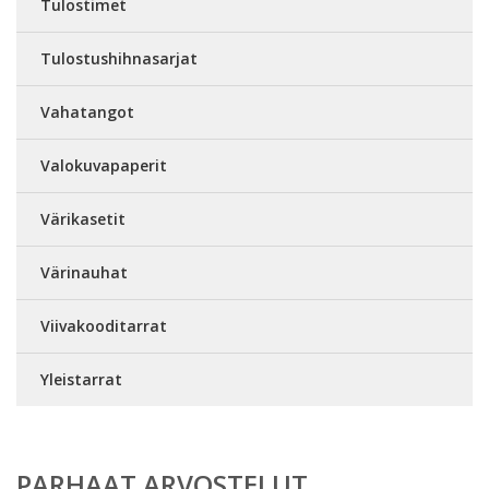
Tulostimet
Tulostushihnasarjat
Vahatangot
Valokuvapaperit
Värikasetit
Värinauhat
Viivakooditarrat
Yleistarrat
PARHAAT ARVOSTELUT