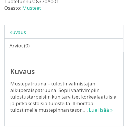
Tuotetunnus:
8370A001
Osasto:
Musteet
Kuvaus
Arviot (0)
Kuvaus
Mustepatruuna – tulostinvalmistajan
alkuperäispatruuna. Sopii vaativimpiin
tulostustarpeisiin kun tarvitset korkealaatuisia
ja pitkäkestoisia tulosteita. Ilmoittaa
tulostimelle mustepinnan tason….
Lue lisää »