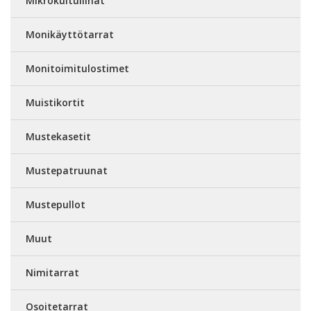
Mikrokuituliinat
Monikäyttötarrat
Monitoimitulostimet
Muistikortit
Mustekasetit
Mustepatruunat
Mustepullot
Muut
Nimitarrat
Osoitetarrat