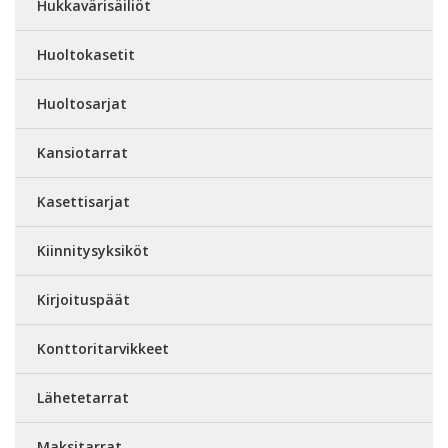
Hukkavärisäiliöt
Huoltokasetit
Huoltosarjat
Kansiotarrat
Kasettisarjat
Kiinnitysyksiköt
Kirjoituspäät
Konttoritarvikkeet
Lähetetarrat
Maksitarrat