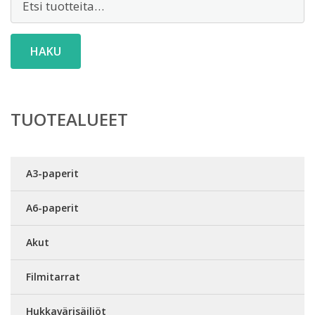
HAKU
TUOTEALUEET
A3-paperit
A6-paperit
Akut
Filmitarrat
Hukkavärisäiliöt