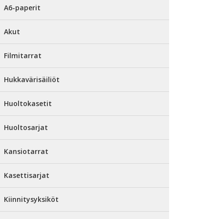
A6-paperit
Akut
Filmitarrat
Hukkavärisäiliöt
Huoltokasetit
Huoltosarjat
Kansiotarrat
Kasettisarjat
Kiinnitysyksiköt