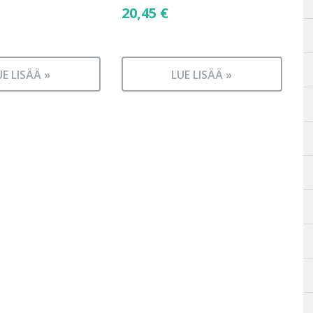
20,45
€
UE LISÄÄ »
LUE LISÄÄ »