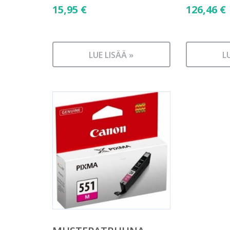
15,95
€
126,46
€
LUE LISÄÄ »
L