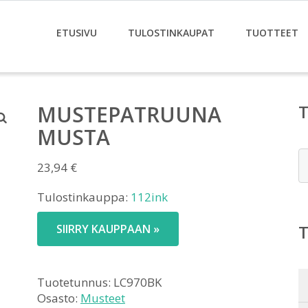
ETUSIVU
TULOSTINKAUPAT
TUOTTEET
MUSTEPATRUUNA
MUSTA
E
23,94
€
Tulostinkauppa:
112ink
SIIRRY KAUPPAAN »
Tuotetunnus:
LC970BK
Osasto:
Musteet