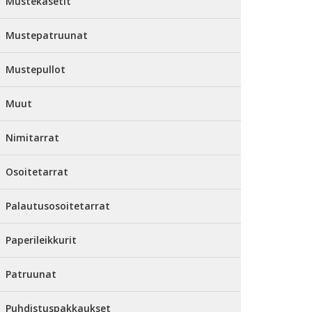
Mustekasetit
Mustepatruunat
Mustepullot
Muut
Nimitarrat
Osoitetarrat
Palautusosoitetarrat
Paperileikkurit
Patruunat
Puhdistuspakkaukset