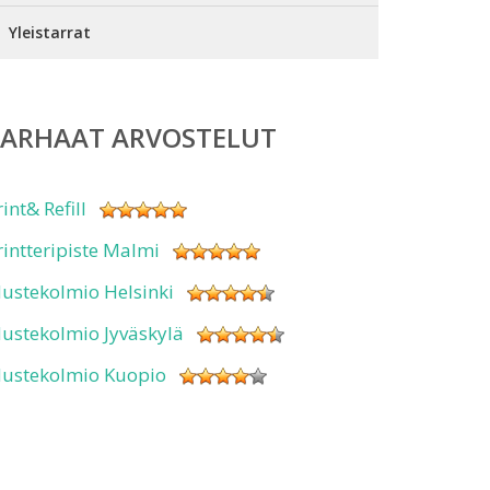
Yleistarrat
PARHAAT ARVOSTELUT
rint& Refill
rintteripiste Malmi
ustekolmio Helsinki
ustekolmio Jyväskylä
ustekolmio Kuopio