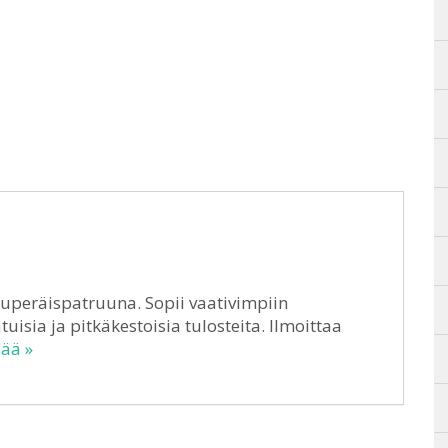
uperäispatruuna. Sopii vaativimpiin
tuisia ja pitkäkestoisia tulosteita. Ilmoittaa
sää »