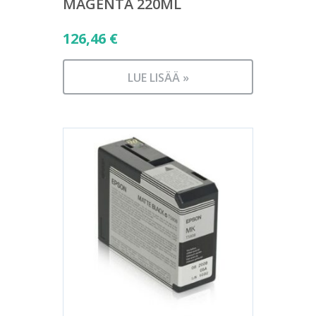
MAGENTA 220ML
126,46
€
LUE LISÄÄ »