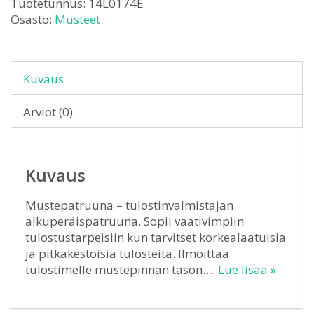
Tuotetunnus:
14L0174E
Osasto:
Musteet
Kuvaus
Arviot (0)
Kuvaus
Mustepatruuna – tulostinvalmistajan
alkuperäispatruuna. Sopii vaativimpiin
tulostustarpeisiin kun tarvitset korkealaatuisia
ja pitkäkestoisia tulosteita. Ilmoittaa
tulostimelle mustepinnan tason….
Lue lisää »