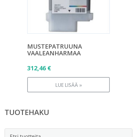
MUSTEPATRUUNA
VAALEANHARMAA
312,46
€
LUE LISÄÄ »
TUOTEHAKU
Etsi: