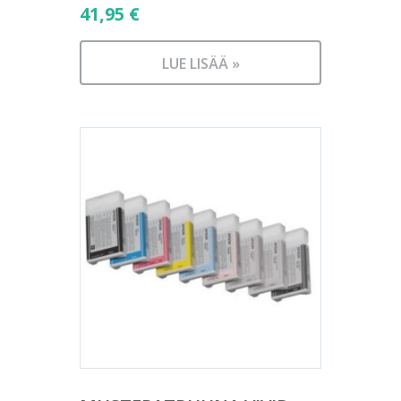
41,95
€
LUE LISÄÄ »