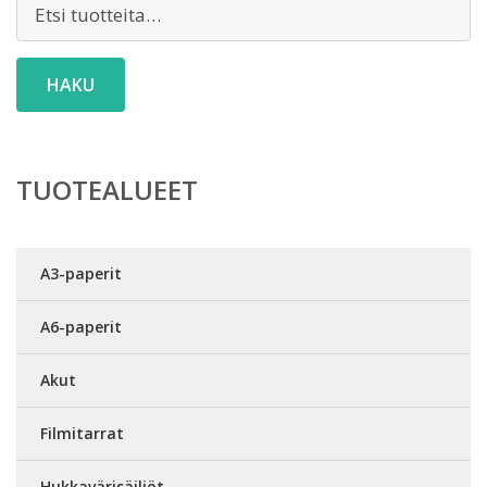
Etsi:
HAKU
TUOTEALUEET
A3-paperit
A6-paperit
Akut
Filmitarrat
Hukkavärisäiliöt