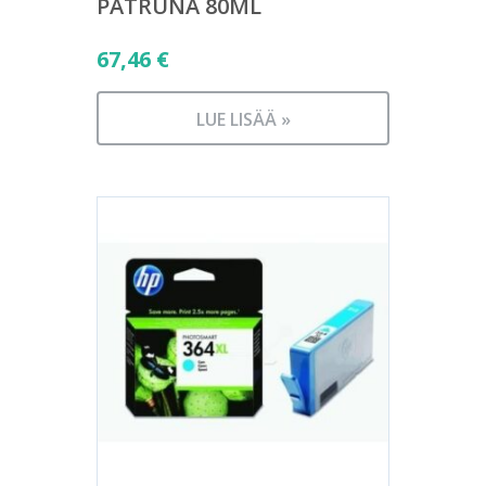
PATRUNA 80ML
67,46
€
LUE LISÄÄ »