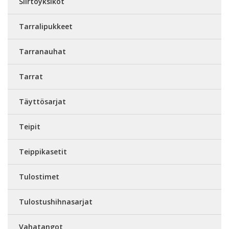
Siirtoyksiköt
Tarralipukkeet
Tarranauhat
Tarrat
Täyttösarjat
Teipit
Teippikasetit
Tulostimet
Tulostushihnasarjat
Vahatangot